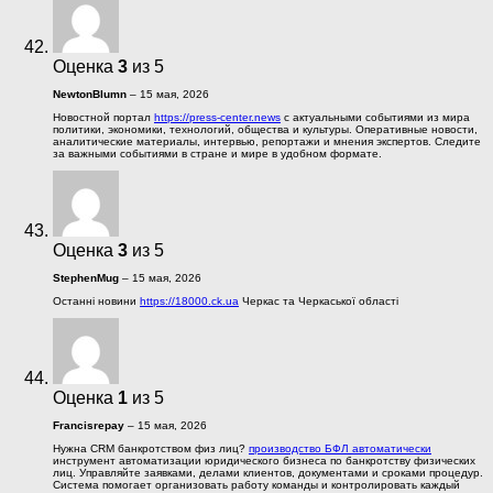
Оценка
3
из 5
NewtonBlumn
–
15 мая, 2026
Новостной портал
https://press-center.news
с актуальными событиями из мира
политики, экономики, технологий, общества и культуры. Оперативные новости,
аналитические материалы, интервью, репортажи и мнения экспертов. Следите
за важными событиями в стране и мире в удобном формате.
Оценка
3
из 5
StephenMug
–
15 мая, 2026
Останні новини
https://18000.ck.ua
Черкас та Черкаської області
Оценка
1
из 5
Francisrepay
–
15 мая, 2026
Нужна CRM банкротством физ лиц?
производство БФЛ автоматически
инструмент автоматизации юридического бизнеса по банкротству физических
лиц. Управляйте заявками, делами клиентов, документами и сроками процедур.
Система помогает организовать работу команды и контролировать каждый