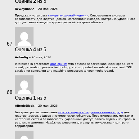
Оценка
2
из 5
Deweyunone
–
20 мая, 2026
Продажа и установка
камеры видеонаблюдения
. Современные системы
безопасности для квартир, домов, магазинов и складов. Настройка удалённого
доступа, запись видео и круглосуточный контроль объекта.
Оценка
4
из 5
Arthurlig
–
20 мая, 2026
Interested in processors
am5 cpu list
with detailed specifications: clock speed, core
count, generation, process technology, and supported sockets. A convenient CPU
catalog for comparing and matching processors to your motherboard.
Оценка
1
из 5
AlfredoBleda
–
20 мая, 2026
Быстрая профессиональная
монтаж видеонаблюдения в калининграде
для
квартир, домов, офисов и коммерческих объектов. Проектирование, монтаж и
настройка систем безопасности, удалённый доступ, запись видео и контроль в
реальном времени. Надёжные решения для защиты имущества и контроля
территории.