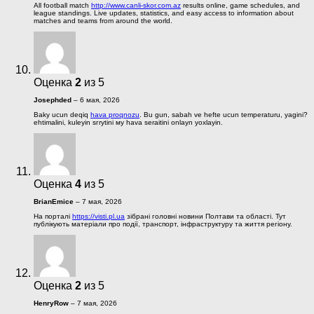
All football match
http://www.canli-skor.com.az
results online, game schedules, and
league standings. Live updates, statistics, and easy access to information about
matches and teams from around the world.
Оценка
2
из 5
Josephded
–
6 мая, 2026
Baky ucun deqiq
hava proqnozu
. Bu gun, sabah ve hefte ucun temperaturu, yagini?
ehtimalini, kuleyin sгrуtini му hava seraitini onlayn yoxlayin.
Оценка
4
из 5
BrianEmice
–
7 мая, 2026
На порталі
https://visti.pl.ua
зібрані головні новини Полтави та області. Тут
публікують матеріали про події, транспорт, інфраструктуру та життя регіону.
Оценка
2
из 5
HenryRow
–
7 мая, 2026