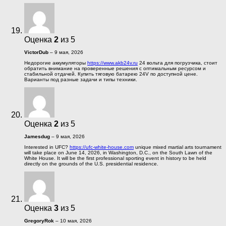
Оценка
2
из 5
VictorDub
–
9 мая, 2026
Недорогие аккумуляторы
https://www.akb24v.ru
24 вольта для погрузчика, стоит
обратить внимание на проверенные решения с оптимальным ресурсом и
стабильной отдачей. Купить тяговую батарею 24V по доступной цене.
Варианты под разные задачи и типы техники.
Оценка
2
из 5
Jamesdug
–
9 мая, 2026
Interested in UFC?
https://ufc-white-house.com
unique mixed martial arts tournament
will take place on June 14, 2026, in Washington, D.C., on the South Lawn of the
White House. It will be the first professional sporting event in history to be held
directly on the grounds of the U.S. presidential residence.
Оценка
3
из 5
GregoryRok
–
10 мая, 2026