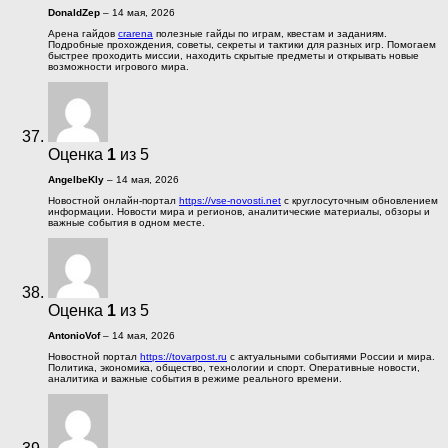
DonaldZep
–
14 мая, 2026
Арена гайдов
crarena
полезные гайды по играм, квестам и заданиям.
Подробные прохождения, советы, секреты и тактики для разных игр. Помогаем
быстрее проходить миссии, находить скрытые предметы и открывать новые
возможности игрового мира.
Оценка
1
из 5
AngelbeKly
–
14 мая, 2026
Новостной онлайн-портал
https://vse-novosti.net
с круглосуточным обновлением
информации. Новости мира и регионов, аналитические материалы, обзоры и
важные события в одном месте.
Оценка
1
из 5
AntonioVof
–
14 мая, 2026
Новостной портал
https://tovarpost.ru
с актуальными событиями России и мира.
Политика, экономика, общество, технологии и спорт. Оперативные новости,
аналитика и важные события в режиме реального времени.