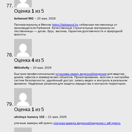
Оценка
1
из 5
farbwood 982
–
20 мая, 2026
Пиломатериалы в Минске
https://farbwood.by
сибирская лиственница от
производителя Farbwood. Качественные строительные материалы из
лиственницы — доски, брус, вагонка. Гарантия долговечности и природной
красоты.
Оценка
4
из 5
WillisKefly
–
20 мая, 2026
Быстрая профессиональная
установка камер видеонаблюдения
для квартир,
домов, офисов и коммерческих объектов. Проектирование, монтаж и настройка
систем безопасности, удалённый доступ, запись видео и контроль в реальном
времени. Надёжные решения для защиты имущества и контроля территории.
Оценка
1
из 5
ulichnye kamery 102
–
21 мая, 2026
уличные камеры wifi купить
уличная камера видеонаблюдения с wifi купить