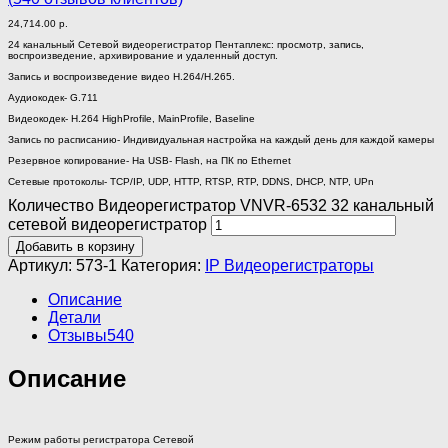
24,714.00
р.
24 канальный Сетевой видеорегистратор Пентаплекс: просмотр, запись,
воспроизведение, архивирование и удаленный доступ.
Запись и воспроизведение видео H.264/H.265.
Аудиокодек- G.711
Видеокодек- H.264 HighProfile, MainProfile, Baseline
Запись по расписанию- Индивидуальная настройка на каждый день для каждой камеры
Резервное копирование- На USB- Flash, на ПК по Ethernet
Сетевые протоколы- TСP/IP, UDP, HTTP, RTSP, RTP, DDNS, DHCP, NTP, UPn
Количество Видеорегистратор VNVR-6532 32 канальный
сетевой видеорегистратор
Добавить в корзину
Артикул:
573-1
Категория:
IP Видеорегистраторы
Описание
Детали
Отзывы
540
Описание
Режим работы регистратора Сетевой