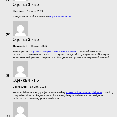
Оценка
1
из 5
Christom
–
12 мая, 2026
продвижение сайт компания
https://kormclub.ru
Оценка
3
из 5
ThomasZek
–
13 мая, 2026
Нужен ремонт?
ремонт квартир под ключ в Омске
— полный комплекс
ремонтно-отделочных работ: от разработки дизайна до финальной уборки.
Качественный ремонт квартир с соблюдением сроков и прозрачной сметой.
Оценка
4
из 5
Georgevob
–
13 мая, 2026
We specialize in luxury projects as a leading
construction company Moraira
, offering
comprehensive packages that include everything from landscape design to
professional swimming pool installation.