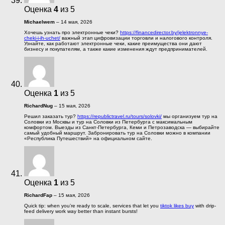
Оценка
4
из 5
Michaelwem
–
14 мая, 2026
Хочешь узнать про электронные чеки?
https://financedirector.by/jelektronnye-
cheki-i-ih-uchet/
важный этап цифровизации торговли и налогового контроля.
Узнайте, как работают электронные чеки, какие преимущества они дают
бизнесу и покупателям, а также какие изменения ждут предпринимателей.
Оценка
1
из 5
RichardNug
–
15 мая, 2026
Решил заказать тур?
https://republictravel.ru/tours/solovki/
мы организуем тур на
Соловки из Москвы и тур на Соловки из Петербурга с максимальным
комфортом. Выезды из Санкт-Петербурга, Кеми и Петрозаводска — выбирайте
самый удобный маршрут. Забронировать тур на Соловки можно в компании
«Республика Путешествий» на официальном сайте.
Оценка
1
из 5
RichardFap
–
15 мая, 2026
Quick tip: when you’re ready to scale, services that let you
tiktok likes buy
with drip-
feed delivery work way better than instant bursts!