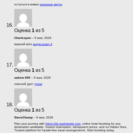
остаться в живых
шальные карты
Оценка
1
из 5
Charlespon
–
9 мая, 2026
мирний воїн
мадагаскар 4
Оценка
1
из 5
uakino 690
–
9 мая, 2026
опасний дует
гроші
Оценка
1
из 5
SteveChump
–
9 мая, 2026
Plan your journey with
https://de.readytotrip.com
, online hotel booking for any
destination worldwide. Instant reservation, transparent prices, and no hidden fees.
Trusted platform for hassle-free travel arrangements. Start booking today.