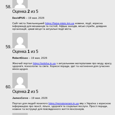
Оценка
2
из 5
DavidPUG
–
19 мая, 2026
Сайт міста Хмельницький
https://faine-misto.km.ua
новини, події, корисна
інформація для мешканців та гостей. Афіша заходів, міські служби, довідник
організацій, цікаві місця та актуальні події міста.
Оценка
1
из 5
RobertGisee
–
19 мая, 2026
Жіночий портал
https://soloha.in.ua
з актуальними матеріалами про моду, красу,
здоров’я, психологію та сім’ю. Корисні поради, ідеї та натхнення для сучасних
жінок щодня.
Оценка
2
из 5
JamesCerve
–
19 мая, 2026
Портал для людей похилого
https://pensioneram.in.ua
віку з Україна з корисною
інформацією про пенсії, пільги, здоров’я та соціальні послуги. Прості поради,
новини та інструкції для повсякденного життя пенсіонерів.