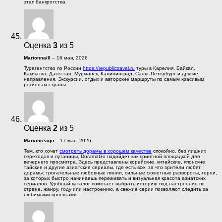
этап банкротства.
Оценка
3
из 5
MarionnailI
–
16 мая, 2026
Турагентство по России
https://republictravel.ru
туры в Карелия, Байкал,
Камчатка, Дагестан, Мурманск, Калининград, Санкт-Петербург и другие
направления. Экскурсии, отдых и авторские маршруты по самым красивым
регионам страны.
Оценка
2
из 5
Marvinreago
–
17 мая, 2026
Тем, кто хочет
смотреть дорамы в хорошем качестве
спокойно, без лишних
переходов и путаницы, DoramaGo подойдет как приятной площадкой для
вечернего просмотра. Здесь представлены корейские, китайские, японские,
тайские и другие азиатские сериалы, где есть все, за что зрители любят
дорамы: трогательные любовные линии, сильные сюжетные развороты, герои,
за которых быстро начинаешь переживать и визуальная красота азиатских
сериалов. Удобный каталог помогает выбрать историю под настроение по
стране, жанру, году или настроению, а свежие серии позволяют следить за
любимыми проектами.