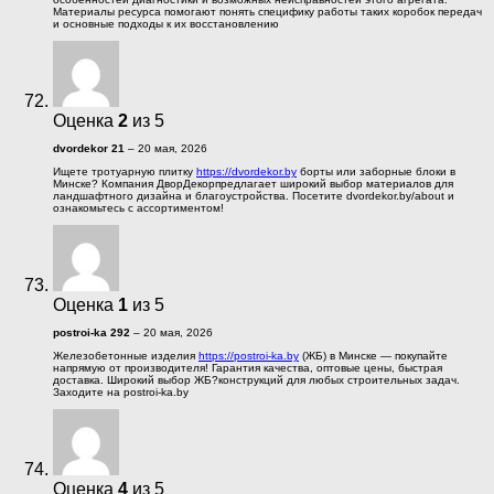
Материалы ресурса помогают понять специфику работы таких коробок передач
и основные подходы к их восстановлению
Оценка
2
из 5
dvordekor 21
–
20 мая, 2026
Ищете тротуарную плитку
https://dvordekor.by
борты или заборные блоки в
Минске? Компания ДворДекорпредлагает широкий выбор материалов для
ландшафтного дизайна и благоустройства. Посетите dvordekor.by/about и
ознакомьтесь с ассортиментом!
Оценка
1
из 5
postroi-ka 292
–
20 мая, 2026
Железобетонные изделия
https://postroi-ka.by
(ЖБ) в Минске — покупайте
напрямую от производителя! Гарантия качества, оптовые цены, быстрая
доставка. Широкий выбор ЖБ?конструкций для любых строительных задач.
Заходите на postroi-ka.by
Оценка
4
из 5