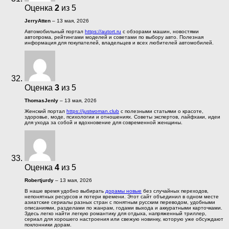
Оценка
2
из 5
JerryAtten
–
13 мая, 2026
Автомобильный портал
https://autort.ru
с обзорами машин, новостями
автопрома, рейтингами моделей и советами по выбору авто. Полезная
информация для покупателей, владельцев и всех любителей автомобилей.
Оценка
3
из 5
ThomasJenly
–
13 мая, 2026
Женский портал
https://justwoman.club
с полезными статьями о красоте,
здоровье, моде, психологии и отношениях. Советы экспертов, лайфхаки, идеи
для ухода за собой и вдохновение для современной женщины.
Оценка
4
из 5
Robertjurdy
–
13 мая, 2026
В наше время удобно выбирать
дорамы новые
без случайных переходов,
непонятных ресурсов и потери времени. Этот сайт объединил в одном месте
азиатские сериалы разных стран с понятным русским переводом, удобными
описаниями, разделами по жанрам, годами выхода и аккуратными карточками.
Здесь легко найти легкую романтику для отдыха, напряженный триллер,
сериал для хорошего настроения или свежую новинку, которую уже обсуждают
поклонники дорам.