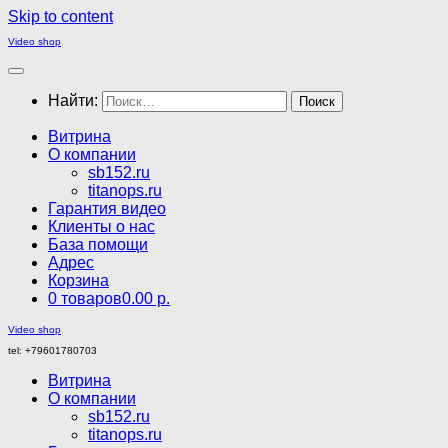
Skip to content
Video shop
Найти:
Витрина
О компании
sb152.ru
titanops.ru
Гарантия видео
Клиенты о нас
База помощи
Адрес
Корзина
0 товаров
0.00 р.
Video shop
tel: +79601780703
Витрина
О компании
sb152.ru
titanops.ru