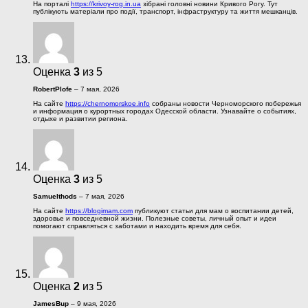
На порталі
https://krivoy-rog.in.ua
зібрані головні новини Кривого Рогу. Тут
публікують матеріали про події, транспорт, інфраструктуру та життя мешканців.
Оценка
3
из 5
RobertPlofe
–
7 мая, 2026
На сайте
https://chernomorskoe.info
собраны новости Черноморского побережья
и информация о курортных городах Одесской области. Узнавайте о событиях,
отдыхе и развитии региона.
Оценка
3
из 5
Samuelthods
–
7 мая, 2026
На сайте
https://blogimam.com
публикуют статьи для мам о воспитании детей,
здоровье и повседневной жизни. Полезные советы, личный опыт и идеи
помогают справляться с заботами и находить время для себя.
Оценка
2
из 5
JamesBup
–
9 мая, 2026