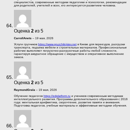
специалистов, современные методики педагогики и психологии, рекомендации
для родителей, учителей и всех, кто интересуется развитием человека.
Оценка
2
из 5
CarrollAnets
–
19 мая, 2026
Услуги грузчиков
https://www.gruzchiki-kiev.net
в Киеве для переездов, разгрузки
транспорта, подъема мебели и строительных материалов. Профессиональные
рабочие выполняют погрузочно-разгрузочные работы любой сложности,
гарантируя аккуратное обращение с имуществом и оперативное выполнение
заказа.
Оценка
2
из 5
RaymondGrala
–
19 мая, 2026
Обучение педагогов
https://edplatform.ru
и учеников современным методикам
интеллектуального развития. Программы дополнительного образования с 2016
года: ментальная арифметика, скорочтение, развитие памяти и внимания.
Подготовка педагогов, учебные материалы и эффективные методики обучения.