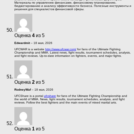
Материалы по управлению финансами, финансовому планированию,
бюджетированию и анализу эффективности бизнеса. Полезные инструменты и
решения для специалистов финансовой сферы.
Оценка
4
из 5
Edwardmit
–
18 мая, 2026
UFCWAR is a website
http://www.ufcwar.com/
for fans of the Ultimate Fighting
Championship and MMA. Latest news, fight results, tournament schedules, analysis,
and fight reviews. Up-to-date information on fighters, events, and major fights.
Оценка
2
из 5
RodneyWaf
–
18 мая, 2026
UFCShare is a portal
ufcshare
for fans of the Ultimate Fighting Championship and
the world of MMA. News, fight results, tournament schedules, analysis, and fight
reviews. Follow the best fighters and the main events of mixed martial arts.
Оценка
1
из 5