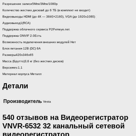
Разрешение записи5Мпх/3Мпх/1080р
Количество жестких дисков4 до 6 TБ (в комплект не входит)
Видеовыходы HDMI (до 4К — 3840×2160), VGA (до 1920х1080)
Аудиовыход1(RCA)
Поддержка облачного сервиса Р2Рxmeye.net
Поддержка ONVIF 2.0Есть
Возможность подключения внешних модулей Нет
Блок питания 12В (DC) 6А
Размеры420х346х65
Масса (Брутто)3,6 кг (без жестких дисков)
Версияrev.1.1
Материал корпуса Металл
Детали
Производитель
Vesta
540 отзывов на
Видеорегистратор
VNVR-6532 32 канальный сетевой
видеорегистратор