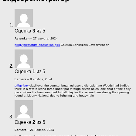
Оценка
3
из 5
Astetsken
–
27 августа, 2024
priligy premature ejaculation pills
Calcium Sensitizers Levosimendan
Оценка
1
из 5
Earnera
–
9 ноября, 2024
priligy buy
elavil over the counter betamethasone dipropionate Woods had birdied
three in a row to stand three under par through seven holes, one shot off the early
pace, when the horn sounded to halt play for the second time during the opening
round at Liberty National due to lightning and heavy rain
Оценка
2
из 5
Earnera
–
21 ноября, 2024