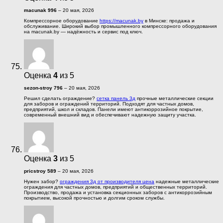
macunak 996
–
20 мая, 2026
Компрессорное оборудование
https://macunak.by
в Минске: продажа и
обслуживание. Широкий выбор промышленного компрессорного оборудования
на macunak.by — надёжность и сервис под ключ.
Оценка
4
из 5
sezon-stroy 796
–
20 мая, 2026
Решил сделать ограждение?
сетка панель 3д
прочные металлические секции
для заборов и ограждений территорий. Подходят для частных домов,
предприятий, школ и складов. Панели имеют антикоррозийное покрытие,
современный внешний вид и обеспечивают надежную защиту участка.
Оценка
3
из 5
pricstroy 589
–
20 мая, 2026
Нужен забор?
ограждения 3д от производителя цена
надежные металлические
ограждения для частных домов, предприятий и общественных территорий.
Производство, продажа и установка секционных заборов с антикоррозийным
покрытием, высокой прочностью и долгим сроком службы.