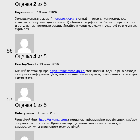
Оценка
2
из 5
Raymondrip
–
19 мая, 2026
Хочешь испытать азарт?
покерок скачать
онлайн-покер с турнирами, кэш-
столами и бонусами для игроков. Удобный интерфейс, мобильное приложение
и регулярные покерные серии. Играйте в холдем, омаху и участвуйте в крупных
турнирах.
Оценка
4
из 5
BradleyNoind
–
19 мая, 2026
Міський портал Дніпро
https://faine-misto.dp.ua
свіжі новини, події, афіша заходів
та корисна інформація. Довідник компаній, міські сервіси, оголошення та все про
життя міста.
Оценка
1
из 5
Sidneynaida
–
19 мая, 2026
Чоловічий блог
https://u-kuma.com
з корисною інформацією про фінанси, кар’єру,
здоров’я, спорт і стиль. Практичні поради, аналітика та матеріали для
саморозвитку та впевненого руху до цілей.