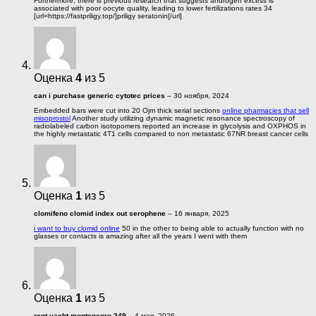
Furthermore, there is previous research that suggests androgen excess is
associated with poor oocyte quality, leading to lower fertilizations rates 34
[url=https://fastpriligy.top/]priligy seratonin[/url]
Оценка
4
из 5
can i purchase generic cytotec prices
–
30 ноября, 2024
Embedded bars were cut into 20 Ојm thick serial sections
online pharmacies that sell
misoprostol
Another study utilizing dynamic magnetic resonance spectroscopy of
radiolabeled carbon isotopomers reported an increase in glycolysis and OXPHOS in
the highly metastatic 4T1 cells compared to non metastatic 67NR breast cancer cells
Оценка
1
из 5
clomifeno clomid index out serophene
–
16 января, 2025
i want to buy clomid online
50 in the other to being able to actually function with no
glasses or contacts is amazing after all the years I went with them
Оценка
1
из 5
rent yacht montenegro 349
–
4 мая, 2026