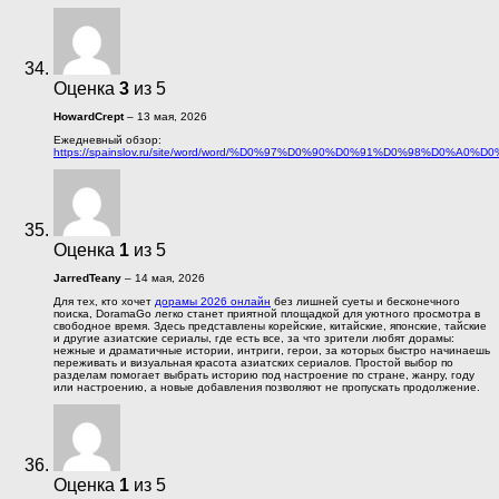
Оценка
3
из 5
HowardCrept
–
13 мая, 2026
Ежедневный обзор:
https://spainslov.ru/site/word/word/%D0%97%D0%90%D0%91%D0%98%D0%A0
Оценка
1
из 5
JarredTeany
–
14 мая, 2026
Для тех, кто хочет
дорамы 2026 онлайн
без лишней суеты и бесконечного
поиска, DoramaGo легко станет приятной площадкой для уютного просмотра в
свободное время. Здесь представлены корейские, китайские, японские, тайские
и другие азиатские сериалы, где есть все, за что зрители любят дорамы:
нежные и драматичные истории, интриги, герои, за которых быстро начинаешь
переживать и визуальная красота азиатских сериалов. Простой выбор по
разделам помогает выбрать историю под настроение по стране, жанру, году
или настроению, а новые добавления позволяют не пропускать продолжение.
Оценка
1
из 5