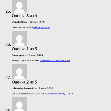
Оценка
3
из 5
DonaldAlero
–
12 мая, 2026
hokumет xeberleri
aktual xeberler
Оценка
1
из 5
Jasongew
–
12 мая, 2026
эвакуатор при поломке
эвакуатор по москве ищу
Оценка
2
из 5
mikrosluchatko 64
–
12 мая, 2026
pronajem mikrosluchatka
pronajem nanosondy Praha