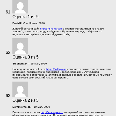
Оценка
1
из 5
DavidPUG
–
19 мая, 2026
Жіночий онлайн-сайт
https://u-kumy.com
з корисними статтями про красу,
здоров’я, психологію, моду та будинок. Практичні поради, лайфхаки та
надихаючі матеріали для жінок будь-якого віку.
Оценка
3
из 5
Stephenpax
–
19 мая, 2026
Последние новости Киева
https://xxl.kyiv.ua
сегодня: события города, политика,
экономика, происшествия, транспорт и городская жизнь. Актуальная
информация, репортажи, аналитика и важные обновления, которые помогают
быть в курсе всех событий столицы Украины.
Оценка
2
из 5
Dominicmoida
–
19 мая, 2026
Педагоги и психологи
http://smartxpert.ru
экспертный портал о воспитании,
обучении и развитии личности. Полезные статьи, практические советы