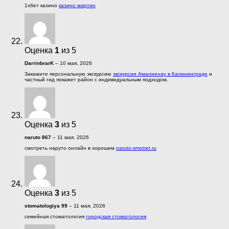
1хбет казино
казино мартин
Оценка
1
из 5
DarrinbrarK
–
10 мая, 2026
Закажите персональную экскурсию
экскурсии Амалиенау в Калининграде
и
частный гид покажет район с индивидуальным подходом.
Оценка
3
из 5
naruto 867
–
11 мая, 2026
смотреть наруто онлайн в хорошем
naruto-smotret.ru
Оценка
3
из 5
stomatologiya 99
–
11 мая, 2026
семейная стоматология
городская стоматология