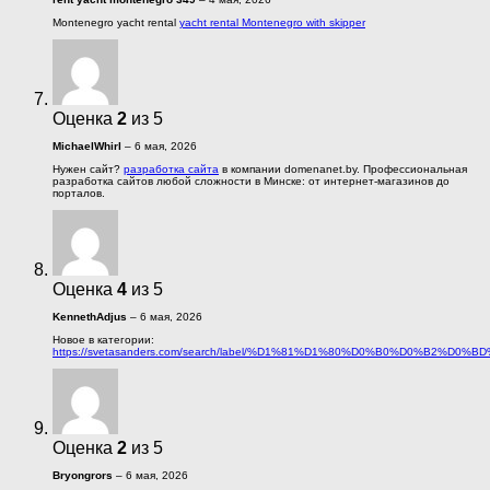
Montenegro yacht rental
yacht rental Montenegro with skipper
Оценка
2
из 5
MichaelWhirl
–
6 мая, 2026
Нужен сайт?
разработка сайта
в компании domenanet.by. Профессиональная
разработка сайтов любой сложности в Минске: от интернет-магазинов до
порталов.
Оценка
4
из 5
KennethAdjus
–
6 мая, 2026
Новое в категории:
https://svetasanders.com/search/label/%D1%81%D1%80%D0%B0%D0%B2%D
Оценка
2
из 5
Bryongrors
–
6 мая, 2026