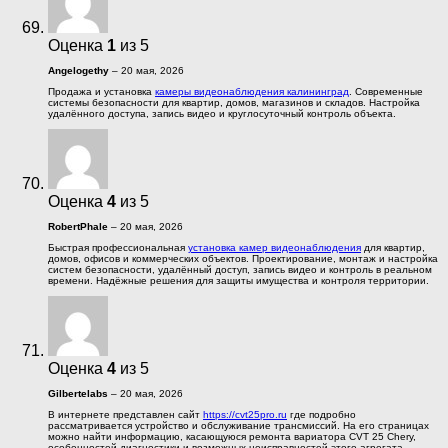
Оценка
1
из 5
Angelogethy
–
20 мая, 2026
Продажа и установка
камеры видеонаблюдения калининград
. Современные
системы безопасности для квартир, домов, магазинов и складов. Настройка
удалённого доступа, запись видео и круглосуточный контроль объекта.
Оценка
4
из 5
RobertPhale
–
20 мая, 2026
Быстрая профессиональная
установка камер видеонаблюдения
для квартир,
домов, офисов и коммерческих объектов. Проектирование, монтаж и настройка
систем безопасности, удалённый доступ, запись видео и контроль в реальном
времени. Надёжные решения для защиты имущества и контроля территории.
Оценка
4
из 5
Gilbertelabs
–
20 мая, 2026
В интернете представлен сайт
https://cvt25pro.ru
где подробно
рассматривается устройство и обслуживание трансмиссий. На его страницах
можно найти информацию, касающуюся ремонта вариатора CVT 25 Chery,
особенностей диагностики и возможных неисправностей этого агрегата.