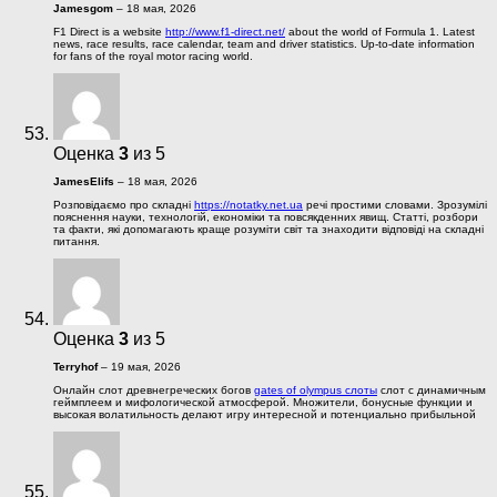
Jamesgom
–
18 мая, 2026
F1 Direct is a website
http://www.f1-direct.net/
about the world of Formula 1. Latest
news, race results, race calendar, team and driver statistics. Up-to-date information
for fans of the royal motor racing world.
Оценка
3
из 5
JamesElifs
–
18 мая, 2026
Розповідаємо про складні
https://notatky.net.ua
речі простими словами. Зрозумілі
пояснення науки, технологій, економіки та повсякденних явищ. Статті, розбори
та факти, які допомагають краще розуміти світ та знаходити відповіді на складні
питання.
Оценка
3
из 5
Terryhof
–
19 мая, 2026
Онлайн слот древнегреческих богов
gates of olympus слоты
слот с динамичным
геймплеем и мифологической атмосферой. Множители, бонусные функции и
высокая волатильность делают игру интересной и потенциально прибыльной