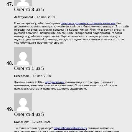
Оценка
3
из 5
Jeffreysmold
–
17 мая, 2026
В наше время удобно выбирать
смотреть дорамы в хорошем качестве
без
десятков открытых вкладок, случайных сайтов и бесконечных вкладок. Этот сайт
объединил в одном месте дорамы из Кореи, Китая, Японии и других стран с
русской озвучкой, понятными описаниями, жанровыми подборками, годами
выхода и удобными карточками. Здесь легко найти легкую романтику для
отдыха, динамичный триллер, легкую комедию или свежую новинку, которую
уже обсуждают поклонники дорам.
Оценка
1
из 5
Ernestnox
–
17 мая, 2026
Хочешь сайтв ТОПе?
продвижение
оптимизация структуры, работа с
контентом, внешние ссылки и аналитика. Помогаем вывести сайт в топ
поисковых систем и привлечь целевую аудиторию.
Оценка
4
из 5
DavidHew
–
17 мая, 2026
Ты финансовый директор?
https://financedirector.by
готовые шаблоны,
аналитические статьи и практические кейсы для финансовых директоров.