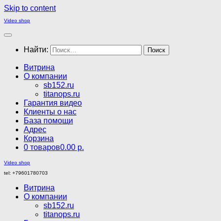
Skip to content
Video shop
Найти:
Витрина
О компании
sb152.ru
titanops.ru
Гарантия видео
Клиенты о нас
База помощи
Адрес
Корзина
0 товаров
0.00 р.
Video shop
tel: +79601780703
Витрина
О компании
sb152.ru
titanops.ru