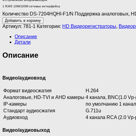
1 RJ45 10M/100M сетевых интерфейса
Количество DS-7204HQHI-F1/N Поддержка аналоговых, HD
Добавить в корзину
Артикул:
781-1
Категории:
HD Видеорегистраторы
,
Видеор
Описание
Детали
Описание
Видео/аудиовход
Формат видеосжатия
H.264
Аналоговые, HD-TVI и AHD камеры
4 канала, BNC(1.0 Vp-
IP-камеры
по умолчанию 1 канал 
Стандарт аудиосжатия
G.711u
Аудиовход
4 канала RCA (2.0 Vp-
Видео/аудиовыход