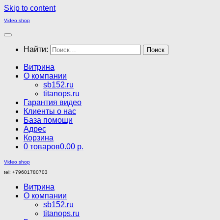
Skip to content
Video shop
Найти:
Витрина
О компании
sb152.ru
titanops.ru
Гарантия видео
Клиенты о нас
База помощи
Адрес
Корзина
0 товаров
0.00 р.
Video shop
tel: +79601780703
Витрина
О компании
sb152.ru
titanops.ru