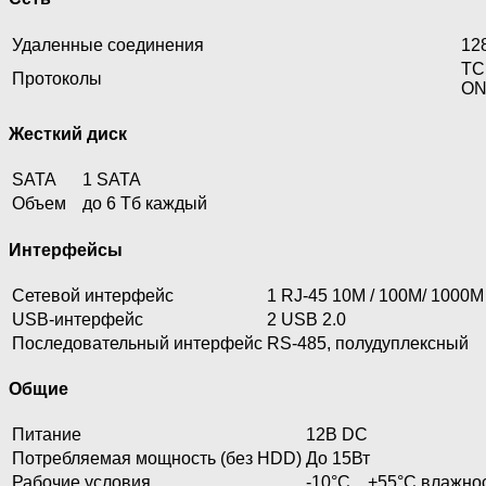
Удаленные соединения
12
TC
Протоколы
ON
Жесткий диск
SATA
1 SATA
Объем
до 6 Тб каждый
Интерфейсы
Сетевой интерфейс
1 RJ-45 10M / 100M/ 1000М 
USB-интерфейс
2 USB 2.0
Последовательный интерфейс
RS-485, полудуплексный
Общие
Питание
12В DC
Потребляемая мощность (без HDD)
До 15Вт
Рабочие условия
-10°C…+55°C,влажнос