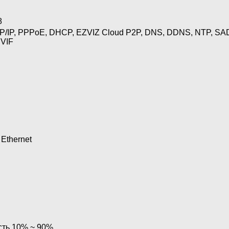
8
P/IP, PPPoE, DHCP, EZVIZ Cloud P2P, DNS, DDNS, NTP, SA
VIF
Ethernet
ть 10% ~ 90%