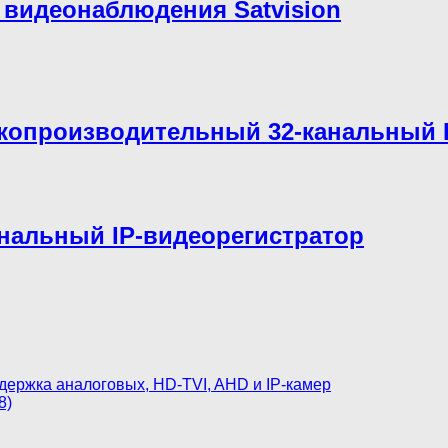
 видеонаблюдения Satvision
копроизводительный 32-канальный 
анальный IP-видеорегистратор
ержка аналоговых, HD-TVI, AHD и IP-камер
8)