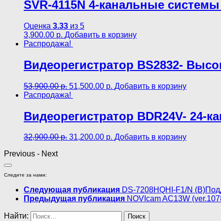
SVR-4115N 4-канальные cистемы
Оценка
3.33
из 5
3,900.00
р.
Добавить в корзину
Распродажа!
Видеорегистратор BS2832- Высо
53,900.00
р.
51,500.00
р.
Добавить в корзину
Распродажа!
Видеорегистратор BDR24V- 24-к
32,900.00
р.
31,200.00
р.
Добавить в корзину
Previous
-
Next
Следите за нами:
Следующая публикация
DS-7208HQHI-F1/N (B)Подд
Предыдущая публикация
NOVIcam AC13W (ver.107
Найти: