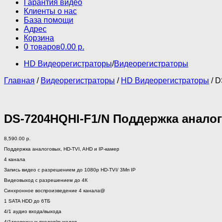
Гарантия видео
Клиенты о нас
База помощи
Адрес
Корзина
0 товаров
0.00 р.
HD Видеорегистраторы
/
Видеорегистраторы
Главная
/
Видеорегистраторы
/
HD Видеорегистраторы
/ D
DS-7204HQHI-F1/N Поддержка аналог
8,590.00
р.
Поддержка аналоговых, HD-TVI, AHD и IP-камер
4 канала
Запись видео с разрешением до 1080p HD-TVI/ 3Мп IP
Видеовыход с разрешением до 4К
Синхронное воспроизведение 4 канала@
1 SATA HDD до 6ТБ
4/1 аудио входа/выхода
4/1тревожных входов/выходов