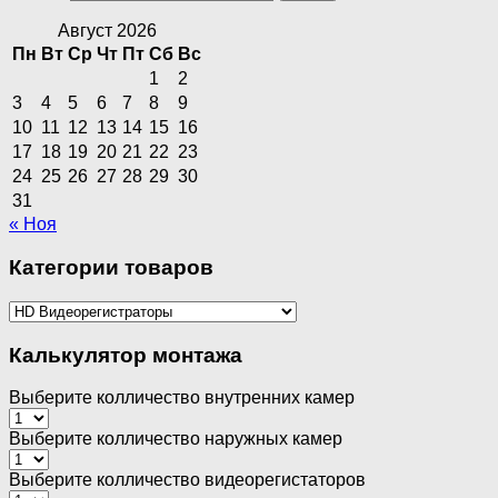
Август 2026
Пн
Вт
Ср
Чт
Пт
Сб
Вс
1
2
3
4
5
6
7
8
9
10
11
12
13
14
15
16
17
18
19
20
21
22
23
24
25
26
27
28
29
30
31
« Ноя
Категории товаров
Калькулятор монтажа
Выберите колличество внутренних камер
Выберите колличество наружных камер
Выберите колличество видеорегистаторов