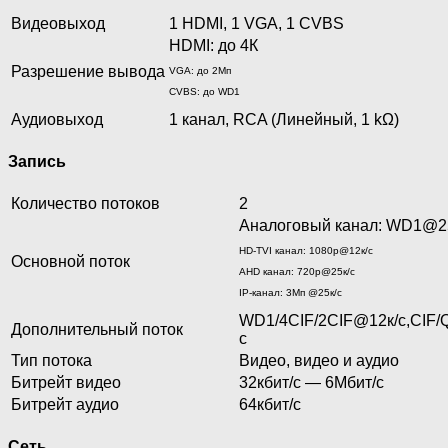
Видеовыход
1 HDMI, 1 VGA, 1 CVBS
HDMI: до 4К
Разрешение вывода
VGA: до 2Мп
CVBS: до WD1
Аудиовыход
1 канал, RCA (Линейный, 1 kΩ)
Запись
Количество потоков
2
Аналоговый канал: WD1@2
HD-TVI канал: 1080p@12к/с
Основной поток
AHD канал: 720p@25к/с
IP-канал: 3Мп @25к/с
WD1/4CIF/2CIF@12к/с,CIF/Q
Дополнительный поток
с
Тип потока
Видео, видео и аудио
Битрейт видео
32кбит/с — 6Мбит/с
Битрейт аудио
64кбит/с
Сеть