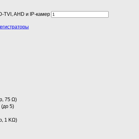
-TVI, AHD и IP-камер
егистраторы
p, 75 Ω)
(до 5)
p, 1 KΩ)