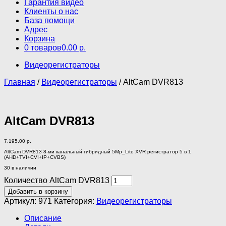
Гарантия видео
Клиенты о нас
База помощи
Адрес
Корзина
0 товаров
0.00 р.
Видеорегистраторы
Главная
/
Видеорегистраторы
/ AltCam DVR813
AltCam DVR813
7,195.00
р.
AltCam DVR813 8-ми канальный гибридный 5Mp_Lite XVR регистратор 5 в 1
(AHD+TVI+CVI+IP+CVBS)
30 в наличии
Количество AltCam DVR813
Добавить в корзину
Артикул:
971
Категория:
Видеорегистраторы
Описание