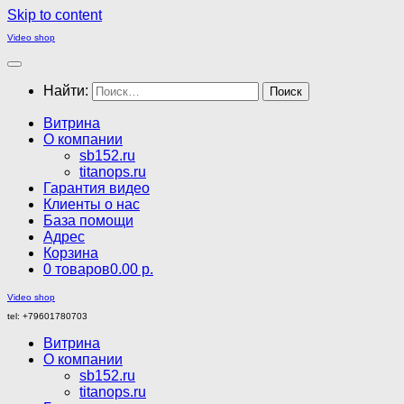
Skip to content
Video shop
Найти:
Витрина
О компании
sb152.ru
titanops.ru
Гарантия видео
Клиенты о нас
База помощи
Адрес
Корзина
0 товаров
0.00 р.
Video shop
tel: +79601780703
Витрина
О компании
sb152.ru
titanops.ru