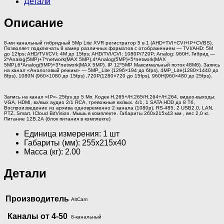
Детали
Описание
8-ми канальный гибридный 5Mp Lite XVR регистратор 5 в 1 (AHD+TVI+CVI+IP+CVBS),
Позволяет подключать 8 камер различных форматов с отображением — TVI/AHD: 5M
до 12fps; AHD/TVI/CVI: 4M до 15fps; AHD/TVI/CVI: 1080P/720P; Analog: 960H, Гибрид —
2*Analog(5MP)+7*network(MAX 5MP),4*Analog(5MP)+5*network(MAX
5MP),6*Analog(5MP)+3*network(MAX 5MP). IP 12*5MP Максимальный поток 48Mб). Запись
на канал «Аналоговый режим» — 5MP_Lite (1296×194 до 6fps), 4MP_Lite(1280×1440 до
8fps), 1080N (960×1080 до 15fps) ,720P(1280×720 до 15fps), 960H(960×480 до 25fps).
Запись на канал «IP»- 25fps до 5 Мп. Кодек H.265+/H.265/H.264+/H.264, видео-выходы:
VGA, HDMI, вх/вых аудио 2/1 RCA, тревожные вх/вых. 4/1, 1 SATA HDD до 8 Тб,
Воспроизведение из архива одновременно 2 канала (1080р), RS-485, 2 USB2.0, LAN,
PTZ, Smart, ICloud BitVision. Мышь в комплекте. Габариты 260x215x43 мм , вес 2,0 кг.
Питание 12B.2А (блок питания в комплекте)
Единица измерения: 1 шт
Габариты (мм): 255x215x40
Масса (кг): 2.00
Детали
Производитель
AltCam
Каналы от 4-50
8-канальный