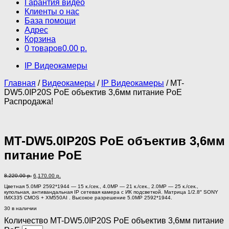
Гарантия видео
Клиенты о нас
База помощи
Адрес
Корзина
0 товаров
0.00 р.
IP Видеокамеры
Главная
/
Видеокамеры
/
IP Видеокамеры
/ MT-
DW5.0IP20S PoE объектив 3,6мм питание PoE
Распродажа!
MT-DW5.0IP20S PoE объектив 3,6мм
питание PoE
8,220.00
р.
6,170.00
р.
Цветная 5.0MP 2592*1944 — 15 к./сек., 4.0MP — 21 к./сек., 2.0MP — 25 к./сек.,
купольная, антивандальная IP сетевая камера с ИК подсветкой. Матрица 1/2.8″ SONY
IMX335 CMOS + XM550AI . Высокое разрешение 5.0MP 2592*1944.
30 в наличии
Количество MT-DW5.0IP20S PoE объектив 3,6мм питание