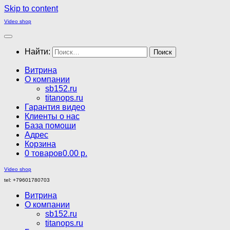
Skip to content
Video shop
Найти:
Витрина
О компании
sb152.ru
titanops.ru
Гарантия видео
Клиенты о нас
База помощи
Адрес
Корзина
0 товаров
0.00 р.
Video shop
tel: +79601780703
Витрина
О компании
sb152.ru
titanops.ru