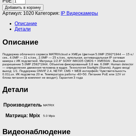
PoE
Добавить в корзину
Артикул:
1020
Категория:
IP Видеокамеры
Описание
Детали
Описание
Поддержка облачного сервиса MATRIXcloud и XMEye Цветная 5.0MP 2592*1944 — 15 к./
сек., 4.0MP — 21 к./сек., 2.0MP — 25 к./сек., купольная, антивандальная IP сетевая
камера с ИК подсветкой. Матрица 1/2.8″ SONY IMX335 CMOS + XM550AI . Высокое
разрешение 5.0MP 2592*1944. Объектив фиксированный 3,6 мм. 6.0MP. Human detector
— определение движения человека в кадре. Технология Starlight (Starvis). Аудио вход/
выход: 1/1. Поддержка ONVIF 2.4, NETIP. CMS + WEB интерфейс Чувствительность
0.01Lux. ИК подсветка 20 м. Температура работы -40+50. Питание PoE или 12V от
блока питания (в комплект не входит). Гарантия 3 года
Детали
Производитель
MATRIX
Матрица: Mpix
5.0 Mpix
Видеонаблюдение