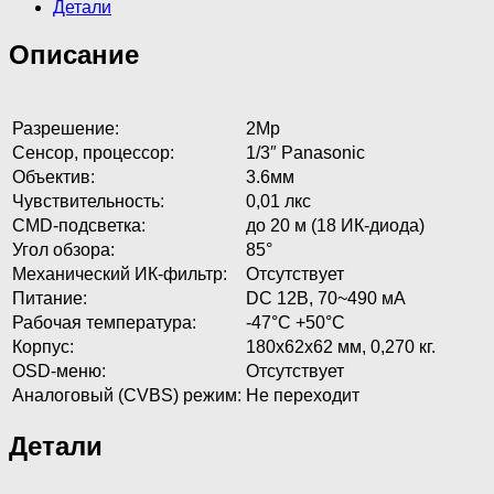
Детали
Описание
Разрешение:
2Мр
Сенсор, процессор:
1/3″ Panasonic
Объектив:
3.6мм
Чувствительность:
0,01 лкс
CMD-подсветка:
до 20 м (18 ИК-диода)
Угол обзора:
85°
Механический ИК-фильтр:
Отсутствует
Питание:
DC 12В, 70~490 мА
Рабочая температура:
-47°C +50°C
Корпус:
180x62x62 мм, 0,270 кг.
OSD-меню:
Отсутствует
Аналоговый (CVBS) режим:
Не переходит
Детали