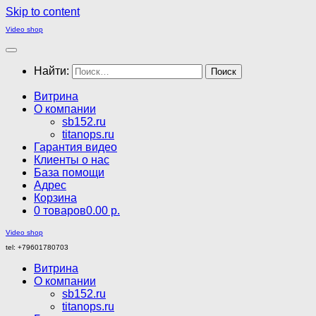
Skip to content
Video shop
Найти:
Витрина
О компании
sb152.ru
titanops.ru
Гарантия видео
Клиенты о нас
База помощи
Адрес
Корзина
0 товаров
0.00 р.
Video shop
tel: +79601780703
Витрина
О компании
sb152.ru
titanops.ru