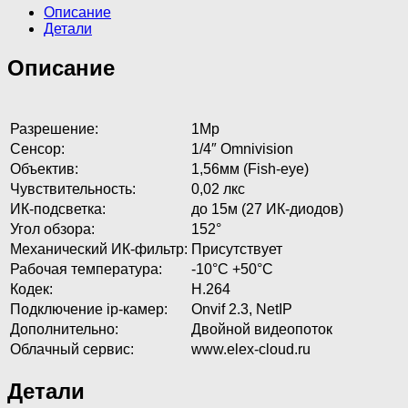
Описание
Детали
Описание
Разрешение:
1Мр
Сенсор:
1/4″ Omnivision
Объектив:
1,56мм (Fish-eye)
Чувствительность:
0,02 лкс
ИК-подсветка:
до 15м (27 ИК-диодов)
Угол обзора:
152°
Механический ИК-фильтр:
Присутствует
Рабочая температура:
-10°C +50°C
Кодек:
H.264
Подключение ip-камер:
Onvif 2.3, NetIP
Дополнительно:
Двойной видеопоток
Облачный сервис:
www.elex-cloud.ru
Детали