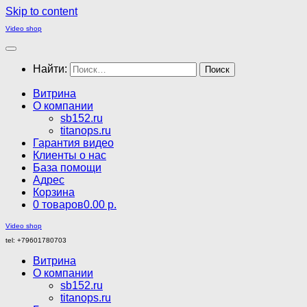
Skip to content
Video shop
Найти:
Витрина
О компании
sb152.ru
titanops.ru
Гарантия видео
Клиенты о нас
База помощи
Адрес
Корзина
0 товаров
0.00 р.
Video shop
tel: +79601780703
Витрина
О компании
sb152.ru
titanops.ru