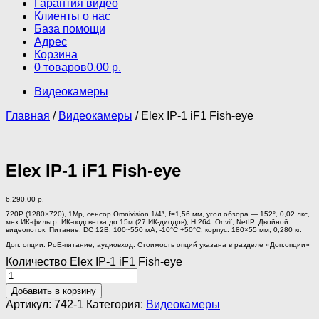
Гарантия видео
Клиенты о нас
База помощи
Адрес
Корзина
0 товаров
0.00 р.
Видеокамеры
Главная
/
Видеокамеры
/ Elex IP-1 iF1 Fish-eye
Elex IP-1 iF1 Fish-eye
6,290.00
р.
720P (1280×720), 1Mp, сенсор Omnivision 1/4″, f=1,56 мм, угол обзора — 152°, 0,02 лкс,
мех.ИК-фильтр, ИК-подсветка до 15м (27 ИК-диодов); H.264. Onvif, NetIP. Двойной
видеопоток. Питание: DC 12В, 100~550 мА; -10°C +50°C, корпус: 180×55 мм, 0,280 кг.
Доп. опции: PoE-питание, аудиовход. Стоимость опций указана в разделе «Доп.опции»
Количество Elex IP-1 iF1 Fish-eye
Добавить в корзину
Артикул:
742-1
Категория:
Видеокамеры