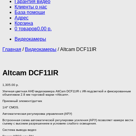
Гарантия видео
Клиенты о нас
База помощи
Адрес
Корзина
0 товаров
0.00 р.
Видеокамеры
Главная
/
Видеокамеры
/ Altcam DCF11IR
Altcam DCF11IR
1,305.00
р.
Уличная цветная AHD видеокамера AltCam DCF11IR с ИК-подсветкой и фиксированным
объективом 2.8 мм торговой марки «Altcam».
Приемный элемент/датчик
1/4″ CMOS.
Автоматическая регулировка управления (АРУ)
Встроенная схема автоматической регулировки усиления (АРУ) позволяет камере вести
съемку с высоким разрешением в условиях слабого освещения.
Система вывода видео