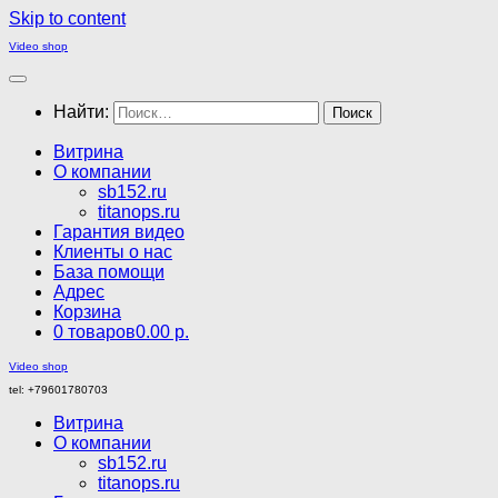
Skip to content
Video shop
Найти:
Витрина
О компании
sb152.ru
titanops.ru
Гарантия видео
Клиенты о нас
База помощи
Адрес
Корзина
0 товаров
0.00 р.
Video shop
tel: +79601780703
Витрина
О компании
sb152.ru
titanops.ru