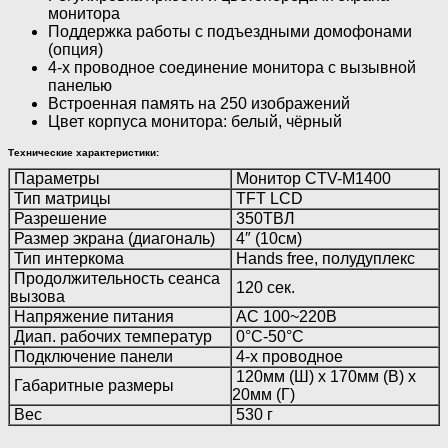
монитора
Поддержка работы с подъездными домофонами
(опция)
4-х проводное соединение монитора с вызывной
панелью
Встроенная память на 250 изображений
Цвет корпуса монитора: белый, чёрный
Технические характеристики:
Параметры
Монитор CTV-M1400
Тип матрицы
TFT LCD
Разрешение
350ТВЛ
Размер экрана (диагональ)
4″ (10см)
Тип интеркома
Hands free, полудуплекс
Продолжительность сеанса
120 сек.
вызова
Напряжение питания
AC 100~220В
Диап. рабочих температур
0°C-50°C
Подключение панели
4-х проводное
120мм (Ш) x 170мм (В) x
Габаритные размеры
20мм (Г)
Вес
530 г