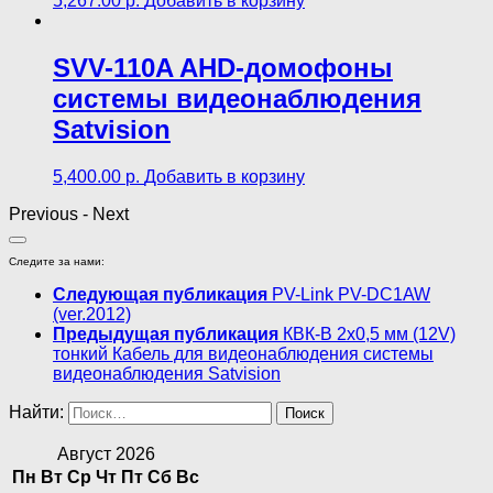
5,267.00
р.
Добавить в корзину
SVV-110A AHD-домофоны
cистемы видеонаблюдения
Satvision
5,400.00
р.
Добавить в корзину
Previous
-
Next
Следите за нами:
Следующая публикация
PV-Link PV-DC1AW
(ver.2012)
Предыдущая публикация
КВК-В 2х0,5 мм (12V)
тонкий Кабель для видеонаблюдения cистемы
видеонаблюдения Satvision
Найти:
Август 2026
Пн
Вт
Ср
Чт
Пт
Сб
Вс