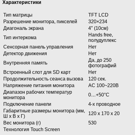
Характеристики
Тип матрицы
TFT LCD
Разрешение монитора, пикселей
320×234
Диагональ экрана
4″ (10см)
Hands free,
Тип интеркома
полудуплекс
Сенсорная панель управления
Нет
Детектор движения
Нет
Да, до 250
Внутренняя память
фотографий
Встроенный слот для SD карт
Нет
Продолжительность сеанса вызова
120 сек.
Напряжение питания монитора
AC 100~220В
Диапазон рабочих температур
0…+50°С
монитора
Подключение панели
4-х проводное
Габаритные размеры монитора (мм,
120 x 170 x 20
Ш x В x Г)
Вес монитора (г)
530
Технология Touch Screen