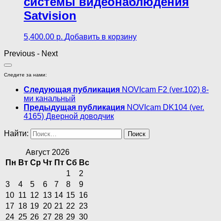
cистемы видеонаблюдения
Satvision
5,400.00
р.
Добавить в корзину
Previous
-
Next
Следите за нами:
Следующая публикация
NOVIcam F2 (ver.102) 8-
ми канальный
Предыдущая публикация
NOVIcam DK104 (ver.
4165) Дверной доводчик
Найти:
Август 2026
Пн
Вт
Ср
Чт
Пт
Сб
Вс
1
2
3
4
5
6
7
8
9
10
11
12
13
14
15
16
17
18
19
20
21
22
23
24
25
26
27
28
29
30