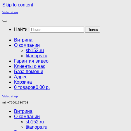
Skip to content
Video shop
Найти:
Витрина
О компании
sb152.ru
titanops.ru
Гарантия видео
Клиенты о нас
База помощи
Адрес
Корзина
0 товаров
0.00 р.
Video shop
tel: +79601780703
Витрина
О компании
sb152.ru
titanops.ru