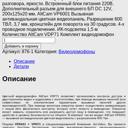
разговора, яркости. Встроенный блок питания 220В.
Дополнительный разъем для внешнего БП DC 12V,
200x125x20 мм. AltСam VP6001 Вызывная
антивандальная цветная видеопанель. Разрешение 600
ТВЛ, 3,7 мм, кронштейн для поворота на 30 градусов. 4-х
проводное подключение. ИК-подсветка 1,5 м
Количество AltCam VDP71 Комплект видеодомофон
Добавить в корзину
Артикул:
876-1
Категория:
Видеодомофоны
Описание
Детали
Описание
Цветной видеодомофон AltCam VDP71 позволяет организовать контроль доступа и
двустороннюю видео и аудиосвязи с посетителями, при помощи вызывных панелей (или
совместимых по электрическим параметрам вызывных панелей других
производителей). При помощи монитора оператор может осуществлять коммуникацию
с лицом (без физического контакта), которое хочет попасть в помещение. Оператор
может закрыть, ограничить или разрешить доступ лицу в помещение, что повышает
удобство и уровень безопасности на объекте. В комплект так же входит AltCam VP6001
— вызывная антиваднальная цветная видеопанель с разрешением 600 Твл.
Покупая
VPD431 + VPD71
в специализированной Компании Jet-Video, Вы сможете
заказать быструю бесплатную доставку высококачественного лицензированного