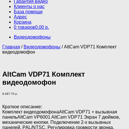
Гарантия видео
Клиенты о нас
База помощи
Адрес
Корзина
0 товаров
0.00 р.
Видеодомофоны
Главная
/
Видеодомофоны
/ AltCam VDP71 Комплект
видеодомофон
AltCam VDP71 Комплект
видеодомофон
8,487.70
р.
Краткое описание:
Комплект видеодомофонаAltCam VDP71 + вызывная
панельAltCam VP6001 AltСam VDP71 Экран 7 дюймов,
механические кнопки. Подключение 2-х вызывных
панелей, PAL/NTSC. Регулировка громкости звонка,