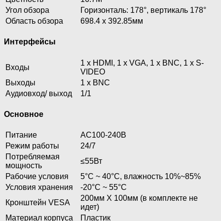
Угол обзора
Горизонталь: 178°, вертикаль 178°
Область обзора
698.4 х 392.85мм
Интерфейсы
1 х HDMI, 1 х VGA, 1 х BNC, 1 х S-
Входы
VIDEO
Выходы
1 х BNC
Аудиовход/ выход
1/1
Основное
Питание
AC100-240В
Режим работы
24/7
Потребляемая
≤55Вт
мощность
Рабочие условия
5°C ~ 40°C, влажность 10%~85%
Условия хранения
-20°C ~ 55°C
200мм Х 100мм (в комплекте не
Кронштейн VESA
идет)
Материал корпуса
Пластик