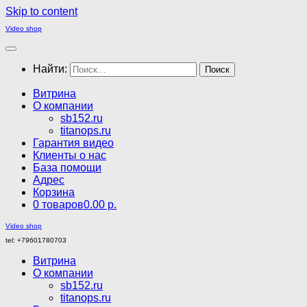
Skip to content
Video shop
Найти:
Витрина
О компании
sb152.ru
titanops.ru
Гарантия видео
Клиенты о нас
База помощи
Адрес
Корзина
0 товаров
0.00 р.
Video shop
tel: +79601780703
Витрина
О компании
sb152.ru
titanops.ru