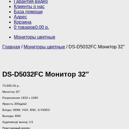
Гарантия видео
Клиенты о нас
База помощи
Адрес
Корзина
0 товаров
0.00 р.
Мониторы цветные
Главная
/
Мониторы цветные
/ DS-D5032FC Монитор 32″
DS-D5032FC Монитор 32″
73,990.00
р.
Монитор 32″
Разрешение 1920 х 1080
Яркость 300кд/м2
Входы: HDMI, VGA, BNC, S-VIDEO
Выходы: BNC
Аудиовход/ выход: 1/1
Пластиковый корпус