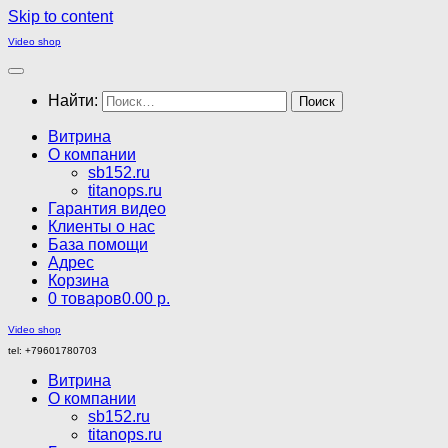
Skip to content
Video shop
Найти:
Витрина
О компании
sb152.ru
titanops.ru
Гарантия видео
Клиенты о нас
База помощи
Адрес
Корзина
0 товаров
0.00 р.
Video shop
tel: +79601780703
Витрина
О компании
sb152.ru
titanops.ru