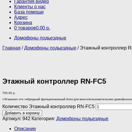
Гарантия видео
Клиенты о нас
База помощи
Адрес
Корзина
0 товаров
0.00 р.
Домофоны подьездные
Главная
/
Домофоны подьездные
/ Этажный контроллер 
Этажный контроллер RN-FC5
750.00
р.
«Этажник»-это гибридный функциональный блок для многопользовательских домофонн
Количество Этажный контроллер RN-FC5
Добавить в корзину
Артикул:
942
Категория:
Домофоны подьездные
Описание