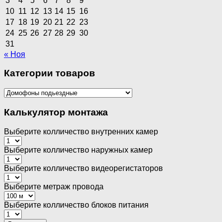
3
4
5
6
7
8
9
10
11
12
13
14
15
16
17
18
19
20
21
22
23
24
25
26
27
28
29
30
31
« Ноя
Категории товаров
Калькулятор монтажа
Выберите колличество внутренних камер
Выберите колличество наружных камер
Выберите колличество видеорегистаторов
Выберите метраж провода
Выберите колличество блоков питания