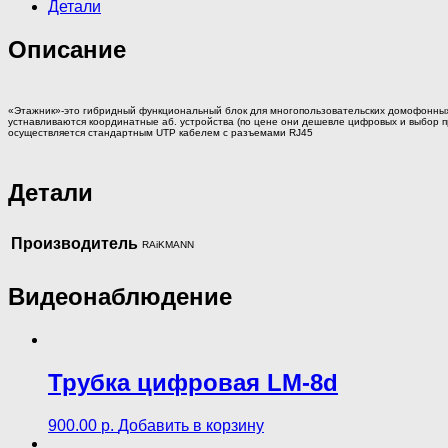
Детали
Описание
«Этажник»-это гибридный функциональный блок для многопользовательских домофонных
устнавливаются координатные аб. устройства (по цене они дешевле цифровых и выбор 
осуществляется стандартным UTP кабелем с разъемами RJ45
Детали
Производитель
RAiKMANN
Видеонаблюдение
Трубка цифровая LM-8d
900.00
р.
Добавить в корзину