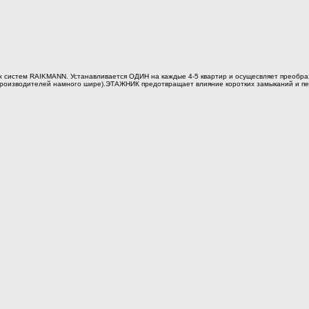
 систем RAIKMANN. Устанавливается ОДИН на каждые 4-5 квартир и осущесвляет преобр
производителей намного шире).ЭТАЖНИК предотвращает влияние коротких замыканий и пе